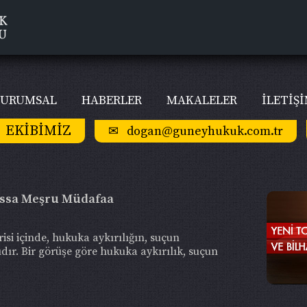
URUMSAL
HABERLER
MAKALELER
İLETİŞ
EKİBİMİZ
✉ dogan@guneyhukuk.com.tr
hassa Meşru Müdafaa
isi içinde, hukuka aykırılığın, suçun
dır. Bir görüşe göre hukuka aykırılık, suçun