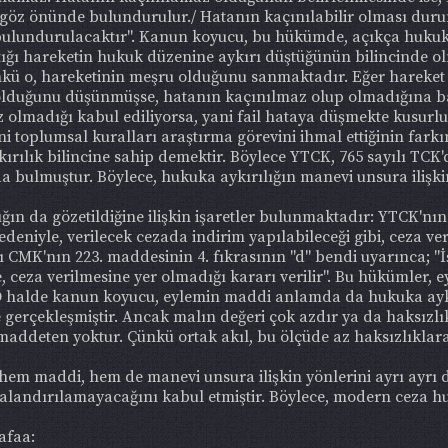
ı göz önünde bulundurulur./ Hatanın kaçınılabilir olması duru
ulundurulacaktır". Kanun koyucu, bu hükümde, açıkça hukuka 
ptığı hareketin hukuk düzenine aykırı düştüğünün bilincinde o
kü o, hareketinin meşru olduğunu sanmaktadır. Eğer hareket
duğunu düşünmüşse, hatanın kaçınılmaz olup olmadığına bakı
olmadığı kabul ediliyorsa, yani fail hataya düşmekte kusurlu
i toplumsal kuralları araştırma görevini ihmal ettiğinin far
kırılık bilincine sahip demektir. Böylece YTCK, 765 sayılı TC
a bulmuştur. Böylece, hukuka aykırılığın manevi unsura ilişki
ın da gözetildiğine ilişkin işaretler bulunmaktadır: YTCK'nın
deniyle, verilecek cezada indirim yapılabileceği gibi, ceza ve
K'nın 223. maddesinin 4. fıkrasının "d" bendi uyarınca; "İşlen
, ceza verilmesine yer olmadığı kararı verilir". Bu hükümler, ey
. O halde kanun koyucu, eylemin maddi anlamda da hukuka ayk
e gerçekleşmiştir. Ancak malın değeri çok azdır ya da haksızlı
 maddeten yoktur. Çünkü ortak akıl, bu ölçüde az haksızlıkla
 hem maddi, hem de manevi unsura ilişkin yönlerini ayrı ayr
alandırılamayacağını kabul etmiştir. Böylece, modern ceza 
afaa: