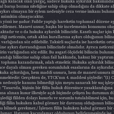
bağlı kalacak olan yargıç, sadece hukuka aykırılık bakımında
al barışı bozma niteliğine sahip olup olmadığını da dikkate 
 aykırı olmayan bir eylem nedeniyle ceza verme imkanı bulu
ı mümkün olmayacaktır.
 yönü ise şudur: Failde yaptığı hareketin toplumsal düzene ayk
edilemez. Manevi unsur, başka bir incelemenin konusunu oluştu
ktadır ve o da hukuka aykırılık bilincidir. Kasıtlı suçlar için
ildiği neticenin, ortak aklın kurallarına aykırı olduğunun bi
arlığından söz edilebilir. Taksirli suçlarda ise hareketin orta
ne aykırı davrandığının bilincinde olmalıdır. Ayrıca neticeni
aksirin varlığından söz edilir. Bu asgari ölçüdeki bilincin bu
randığı bilincine sahip olan fail hakkında, haksız bir yaptı
en topluma kazandırmak, ıslah etmektir. Hukuka aykırılık bili
nce dayalı olması gereken sorumluluk esaslarına da aykırıdır.
hukuka aykırılığın, hem maddi unsura, hem de manevi unsura il
enmektedir: Gerçekten de, YTCK'nın 4. maddesi şöyledir: "(1)
ta nedeniyle kanunu bilmediği için meşru sanarak bir suç iş
"Tasarıda, kişinin bir fiilin hukuk düzenince yasaklandığına 
a alınan kusur ilkesiyle açık biçimde çelişen bu durumun d
işlediği fiilden dolayı kusurlu ve sorumlu tutulabilmesi için, bu
lediği fiilin hukuken kabul görmez bir davranış olduğunun bilinc
 bilmek gerekmez./ İşlenen fiilin hukuken kabul görmez bir
ılamaz. Hatanın kaçınılamaz olduğunun belirlenmesinde ise, ki