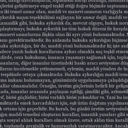
su, hangi davranışların, toplumsal barışı bozduğu, insanlarda
erini geliştirmeye engel teşkil ettiği doğru biçimde saptanmalı
ran iki temel unsur olan, maddi ve manevi unsurun varlığıyla 
ırılık suçun teşekkülünü sağlayan bir unsur değil; maddi ve
nunilik gibi, hukuka aykırılık da, mevcut olguyu, hukuk norml
ılaştırmayı; hukuka aykırılık ise tüm hukuk düzeni ile karşıl
evi unsurlarına ilişkin olan iki ayrı yönü bulunmaktadır. M
ını gerektirmektedir. Bu anlamda hukuka aykırılığın biçimsel 
ka aykırılığın, bir de, maddi yönü bulunmaktadır ki; işte as
ece yazılı hukuk kurallarına aykırı olmakla suç teşkil etmemel
dirde, ceza hukukunu, insanca yaşamayı sağlamak için, toplu
sanların, diğer insanlar üzerindeki baskı aracı seviyesine d
llarını incelemekle yetinmemeli, eylemin, maddi yönden de hu
 tespitinde ortaya çıkmaktadır. Hukuka aykırılığın maddi temel
nma imkanı bulunmayan, günümüzde uygulanmaya çalışıldığı 
lar olmamalıdır. Örneğin, üretim güçlerinin belirli bir geliş
, insanlar arasında paylaşım eşitliği, şimdiki gibi, aritmeti
birisi güçlüdür; birisi varlıklı birisi yoksuldur vs. Yani bu ins
ktarda emek harcadıkları için, eşit ürün dağıtımı yapılması, 
uk ortamı için geçerlidir. Bu kuralı, bu günkü üretim seviyesin
ığın maddi temelini oluşturan kurallar, insanlık yasaları gibi s
 başta sosyal ahlak kuralları olmak üzere, ortak aklın tüm kural
k, toplumda gerginlik ve huzursuzluk yaratmayacaktır. Ancak