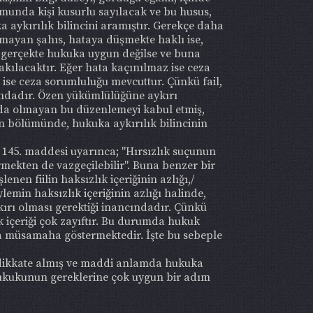
munda kişi kusurlu sayılacak ve bu husus,
aykırılık bilincini aramıştır. Gerekçe daha
lmayan şahıs, hataya düşmekte haklı ise,
 gerçekte hukuka uygun değilse ve buna
lacaktır. Eğer hata kaçınılmaz ise ceza
 ise ceza sorumluluğu mevcuttur. Çünkü fail,
kındadır. Özen yükümlülüğüne aykırı
K'da olmayan bu düzenlemeyi kabul etmiş,
n bölümünde, hukuka aykırılık bilincinin
 145. maddesi uyarınca; "Hırsızlık suçunun
rmekten de vazgeçilebilir". Buna benzer bir
en fiilin haksızlık içeriğinin azlığı,/
lemin haksızlık içeriğinin azlığı halinde,
ırı olması gerektiği inancındadır. Çünkü
k içeriği çok zayıftır. Bu durumda hukuk
ra müsamaha göstermektedir. İşte bu sebeple
ı dikkate almış ve maddi anlamda hukuka
hukukunun gereklerine çok uygun bir adım