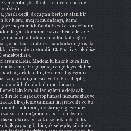
e yer verilmiştir. Bunların incelenmesine
nmaktadır:
 yazılı değil, doğuştan beri yer alan bir
dan bir kısmı, meşru müdafaayı, kamu
e göre meşru müdafaada hareket kusurludur,
dan kaynaklanan manevi cebrin etkisi ile
eşru müdafaa halindeki failin, kötülüğün
atışması teorisinden yana olanlara göre, iki
, diğerinden üstündür13. Pozitivist okul ise
l etmektedir14.
e aranmalıdır. Madem ki hukuk kuralları,
adem ki amaç, bu gelişmeyi engelleyecek her
müdafaa, ortak aklın, toplumsal gerginlik
 izin; tanıdığı meşruiyettir. Bu sebeple,
ıslara da müdafaada bulunma imkanı
llemek için icra edilen eylemle doğacak
saldırı ile oluşacak toplumsal huzursuzluk ve
atacak bir eyleme tanınan meşruiyettir ve bu
nmada bulunan şahıslar için geçerlidir.
eza sorumluluğunun esaslarına ilişkin
ilişkin olarak bir çok seçenek belirebilir.
kolojik yapısı gibi bir çok sebeple, zihninde