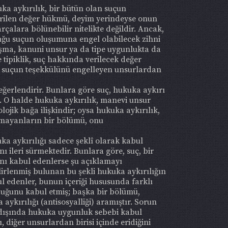
ka aykırılık, bir bütün olan suçun
erilen değer hükmü, deyim yerindeyse onun
rçalara bölünebilir nitelikte değildir. Ancak,
uğu suçun oluşumuna engel olabilecek zihni
tışma, kanuni unsur ya da tipe uygunlukta da
tipiklik, suç hakkında verilecek değer
nde suçun teşekkülünü engelleyen unsurlardan
ğerlendirir. Bunlara göre suç, hukuka aykırı
ez. O halde hukuka aykırılık, manevi unsur
olojik bağa ilişkindir; oysa hukuka aykırılık,
saymayanların bir bölümü, onu
ka aykırılığı sadece şeklî olarak kabul
 ileri sürmektedir. Bunlara göre, suç, bir
ğını kabul edenlerse şu açıklamayı
lirlenmiş bulunan bu şekli hukuka aykırılığın
bul edenler, bunun içeriği hususunda farklı
unduğunu kabul etmiş; başka bir bölümü,
aykırılığı (antisosyalliği) aramıştır. Sorun
n dışında hukuka uygunluk sebebi kabul
diğer unsurlardan birisi içinde eridiğini