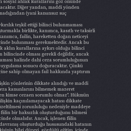
n sosyal ahlak kurallarını göz önünde
alacaktır. Diğer yandan, maddi yönden
nmadığından (yani kanunsuz suç
ırılık teşkil ettiği bilinci bulunmaması
rmakla birlikte, kanımca, kasıtlı ve taksirli
 kanımca, failin, hareketten doğan neticeyi
lincinde bulunması gerekmektedir. Ancak bu
k aklın kurallarına aykırı olduğu bilinci
n bilincinde olması gerekli değildir, ancak
lunmaması halinde dahi ceza sorumluluğunun
rım uygulama sonucu doğuracaktır. Çünkü
ncine sahip olmayan fail hakkında yaptırım
işkin yönlerinin dikkate alındığı ve maddi
 Ceza kanunlarını bilmemek mazeret
leyen kimse cezaen sorumlu olmaz". Hükmün
ilişkin kaçınılamayacak hatası dikkate
üzeltilmesi zorunluluğu nedeniyle maddeye
 fiilin bir haksızlık oluşturduğunu bilmesi
inde olmalıdır. Ancak, işlenen fiilin
 davranış oluşturduğu hususundaki hatanın
şinin bilgi düzeyi, gördüğü eğitim, içinde