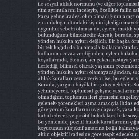
ile sosyal ahlak normunu (ve diğer toplumsa
tüm ayrıntılarını inceleyip, özellikle failin
karşı gelme iradesi olup olmadığının araştırı
zorunluluğu altındaki kişinin işlediği cina
uygunluk sebebi olmasa da, eylem, maddi yön
bulunduğunu bilmektedir. Ancak, burada, spor
yönden hukuka aykırı değildir. Bir başka ö
bir tek kağıdı da bu amaçla kullanmaktadır.
kullanıma cevaz verdiğinden, eylem hukuka ay
koşullarında, ötenazi, acı çeken hastaya yard
ilerlediği, bilimsel olarak yaşamın çözümlen
yönden hukuka aykırı olamayacağından, suç t
ahlak kuralları cevaz veriyor ise, bu eylemi
Burada, yargıca büyük bir iş düşmektedir. S
yetinmeyerek, toplumsal gelişme yasalarını a
olmadığını, toplumun ileri gitmesini engelleyi
gelenek-görenekleri aşma amacıyla ihdas edil
göre yorum kurallarını uygulayacak, yasa koy
kabul edecek ve pozitif hukuk kuralı ile sosya
Bu yöntemde, pozitif hukuk kurallarının çiğ
koyucunun sübjektif amacına bağlı kalmayaca
aklın objektif iradesine göre tespit edecekt