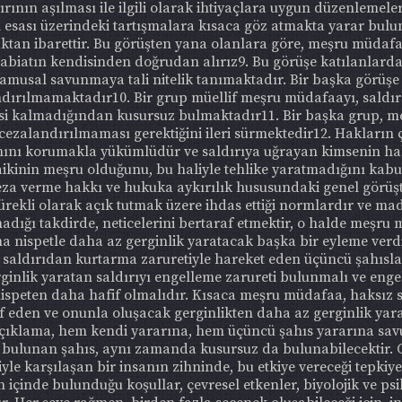
nın aşılması ile ilgili olarak ihtiyaçlara uygun düzenlemeler
sası üzerindeki tartışmalara kısaca göz atmakta yarar bulu
tan ibarettir. Bu görüşten yana olanlara göre, meşru müdafaa,
tabiatın kendisinden doğrudan alırız9. Bu görüşe katılanlar
amusal savunmaya tali nitelik tanımaktadır. Bir başka görüş
ırılmamaktadır10. Bir grup müellif meşru müdafaayı, saldırı
stisi kalmadığından kusursuz bulmaktadır11. Bir başka grup, m
ezalandırılmaması gerektiğini ileri sürmektedir12. Hakların ç
nını korumakla yükümlüdür ve saldırıya uğrayan kimsenin hakkı
ikinin meşru olduğunu, bu haliyle tehlike yaratmadığını kabu
a verme hakkı ve hukuka aykırılık hususundaki genel görüşt
ürekli olarak açık tutmak üzere ihdas ettiği normlardır ve m
adığı takdirde, neticelerini bertaraf etmektir, o halde meşru 
a nispetle daha az gerginlik yaratacak başka bir eyleme verdiği
 bu saldırıdan kurtarma zaruretiyle hareket eden üçüncü şah
ginlik yaratan saldırıyı engelleme zarureti bulunmalı ve enge
 nispeten daha hafif olmalıdır. Kısaca meşru müdafaa, haksız 
af eden ve onunla oluşacak gerginlikten daha az gerginlik yar
çıklama, hem kendi yararına, hem üçüncü şahıs yararına savu
 bulunan şahıs, aynı zamanda kusursuz da bulunabilecektir. C
iyle karşılaşan bir insanın zihninde, bu etkiye vereceği tepkiye 
n içinde bulunduğu koşullar, çevresel etkenler, biyolojik ve psi