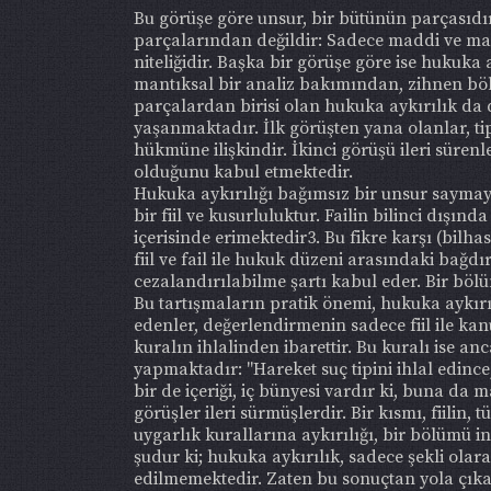
Bu görüşe göre unsur, bir bütünün parçasıdır
parçalarından değildir: Sadece maddi ve ma
niteliğidir. Başka bir görüşe göre ise hukuka 
mantıksal bir analiz bakımından, zihnen bö
parçalardan birisi olan hukuka aykırılık da d
yaşanmaktadır. İlk görüşten yana olanlar, t
hükmüne ilişkindir. İkinci görüşü ileri süre
olduğunu kabul etmektedir.
Hukuka aykırılığı bağımsız bir unsur saymaya
bir fiil ve kusurluluktur. Failin bilinci dış
içerisinde erimektedir3. Bu fikre karşı (bilhas
fiil ve fail ile hukuk düzeni arasındaki bağdı
cezalandırılabilme şartı kabul eder. Bir böl
Bu tartışmaların pratik önemi, hukuka aykırı
edenler, değerlendirmenin sadece fiil ile ka
kuralın ihlalinden ibarettir. Bu kuralı ise a
yapmaktadır: "Hareket suç tipini ihlal edinc
bir de içeriği, iç bünyesi vardır ki, buna da
görüşler ileri sürmüşlerdir. Bir kısmı, fiili
uygarlık kurallarına aykırılığı, bir bölümü in
şudur ki; hukuka aykırılık, sadece şekli ol
edilmemektedir. Zaten bu sonuçtan yola çıkan 