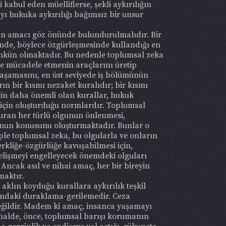
abul eden müelliflerse, şekli aykırılığın
yı hukuka aykırılığı bağımsız bir unsur
n amacı göz önünde bulundurulmalıdır. Bir
sinde, böylece özgürleşmesinde kullandığı en
ümkün olmaktadır. Bu nedenle toplumsal zeka
rle mücadele etmenin araçlarını üretip
yaşamasını, en üst seviyede iş bölümünün
rın bir kısmı nezaket kuralıdır; bir kısmı
çin daha önemli olan kurallar, hukuk
k için oluşturduğu normlardır. Toplumsal
duran her türlü olgunun önlenmesi,
kunun konusunu oluşturmaktadır. Bunlar o
eple toplumsal zeka, bu olgularla ve onların
erkliğe-özgürlüğe kavuşabilmesi için,
gelişmeyi engelleyecek önemdeki olguları
Ancak asıl ve nihai amaç, her bir bireyin
maktır.
aklın koyduğu kurallara aykırılık teşkil
rındaki duraklama-gerilemedir. Ceza
eğildir. Madem ki amaç, insanca yaşamayı
halde, önce, toplumsal barışı korumanın