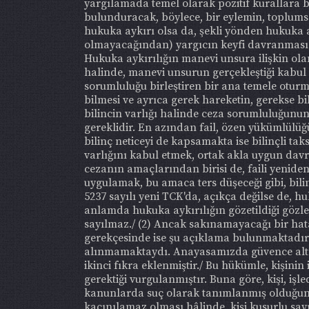
yargılamada temel olarak pozitif kurallara 
bulunduracak, böylece, bir eylemin, toplums
hukuka aykırı olsa da, şekli yönden hukuka
olmayacağından) yargıcın keyfi davranmas
Hukuka aykırılığın manevi unsura ilişkin olan
halinde, manevi unsurun gerçekleştiği kabul 
sorumluluğu birleştiren bir ana temele oturma
bilmesi ve ayrıca gerek hareketin, gerekse b
bilincin varlığı halinde ceza sorumluluğunun v
gereklidir. En azından fail, özen yükümlülüğü
bilinç neticeyi de kapsamakta ise bilinçli t
varlığını kabul etmek, ortak akla uygun dav
cezanın amaçlarından birisi de, faili yenid
uygulamak, bu amaca ters düşeceği gibi, bili
5237 sayılı yeni TCK'da, açıkça değilse de, 
anlamda hukuka aykırılığın gözetildiği gözl
sayılmaz./ (2) Ancak sakınamayacağı bir ha
gerekçesinde ise şu açıklama bulunmaktadır: 
alınmamaktaydı. Anayasamızda güvence altın
ikinci fıkra eklenmiştir./ Bu hükümle, kişinin 
gerektiği vurgulanmıştır. Buna göre, kişi, iş
kanunlarda suç olarak tanımlanmış olduğunu
kaçınılamaz olması hâlinde, kişi kusurlu say