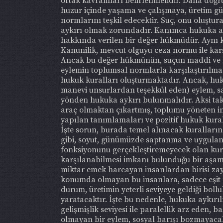
ortak kavramları belirlenmelidir. Daha doğru
huzur içinde yaşama ve çalışmaya, üretim güçl
normlarını teşkil edecektir. Suç, onu oluştu
aykırı olmak zorundadır. Kanımca hukuka ayk
hakkında verilen bir değer hükmüdür. Aynı ka
Kanunilik, mevcut olguyu ceza normu ile karş
Ancak bu değer hükmünün, suçun maddi ve man
eylemin toplumsal normlarla karşılaştırılmas
hukuk kuralları oluşturmaktadır. Ancak, huku
manevi unsurlardan teşekkül eden) eylem, sad
yönden hukuka aykırı bulunmalıdır. Aksi tak
araç olmaktan çıkartmış, toplumu yöneten in
yapılan tanımlamaları ve pozitif hukuk kura
İşte sorun, burada temel alınacak kuralların
gibi, soyut, günümüzde saptanma ve uygula
fonksiyonunu gerçekleştiremeyecek olan kural
karşılanabilmesi imkanı bulunduğu bir aşamada
miktar emek harcayan insanlardan birisi zayıf, 
konumda olmayan bu insanlara, sadece eşit mi
durum, üretimin yeterli seviyeye geldiği boll
yaratacaktır. İşte bu nedenle, hukuka aykırıl
gelişmişlik seviyesi ile paralellik arz eden,
olmayan bir eylem, sosyal barışı bozmayaca