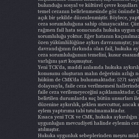
bulunduğu sosyal ve kültürel çevre koşullar
temel cezanın belirlenmesinde göz önünde b
açık bir şekilde düzenlenmiştir. Böylece, ya
ceza sorumluluğuna sahip olmayacaktır. Çün
rağmen fail hata sonucunda hukuka uygun ol
sorumluluğu yoktur. Eğer hatanın kaçınılmaz 
özen yükümlülüğüne aykırı davranmıştır; yan
davrandığının farkında olan fail, hukuka ay
ceza sorumluluğunun temelini, kusur esasınd
varlığını şart koşmuştur.
Yeni TCK'da, maddi anlamda hukuka aykırılığ
konusunu oluşturan malın değerinin azlığı ne
hüküm de CMK'da bulunmaktadır. 5271 sayılı CM
dolayısıyla, faile ceza verilmemesi hallerinde
faile ceza verilemeyeceğini açıklamaktadır
belirtilen durumlarda suç bütün unsurları il
düzenine aykırılık, şeklen mevcuttur, ancak
eylem yaptırıma tabi tutulmamaktadır.
Kısaca yeni TCK ve CMK, hukuka aykırılığın
uygunluğun mevcudiyeti halinde eylemin cez
atılmıştır.
Hukuka uygunluk sebeplerinden meşru müd