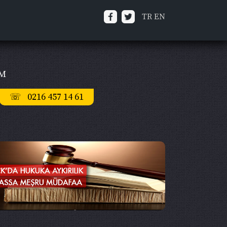
TR
EN
İM
☏ 0216 457 14 61