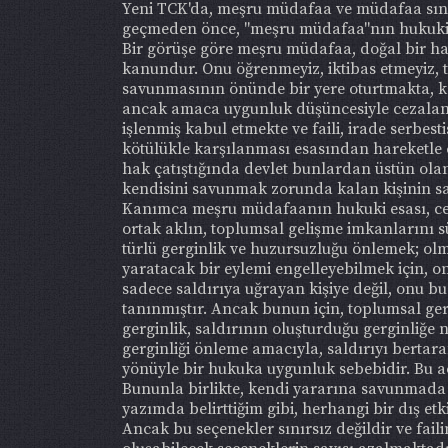
Yeni TCK'da, meşru müdafaa ve müdafaa sınırı
geçmeden önce, "meşru müdafaa"nın hukuki e
Bir görüşe göre meşru müdafaa, doğal bir hak
kanundur. Onu öğrenmeyiz, iktibas etmeyiz, 
savunmasının önünde bir yere oturtmakta, k
ancak amaca uygunluk düşüncesiyle cezaland
işlenmiş kabul etmekte ve faili, irade serbe
kötülükle karşılanması esasından hareketle c
hak çatıştığında devlet bunlardan üstün ola
kendisini savunmak zorunda kalan kişinin sa
Kanımca meşru müdafaanın hukuki esası, cez
ortak aklın, toplumsal gelişme imkanlarını s
türlü gerginlik ve huzursuzluğu önlemek; olm
yaratacak bir eylemi engelleyebilmek için, on
sadece saldırıya uğrayan kişiye değil, onu
tanınmıştır. Ancak bunun için, toplumsal ger
gerginlik, saldırının oluşturduğu gerginliğe
gerginliği önleme amacıyla, saldırıyı bertar
yönüyle bir hukuka uygunluk sebebidir. Bu a
Bununla birlikte, kendi yararına savunmada
yazımda belirttiğim gibi, herhangi bir dış etk
Ancak bu seçenekler sınırsız değildir ve faili