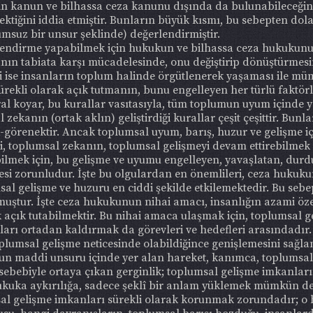
n kanun ve bilhassa ceza kanunu dışında da bulunabileceğini k
tiğini iddia etmiştir. Bunların büyük kısmı, bu sebepten dola
suz bir unsur şeklinde) değerlendirmiştir.
endirme yapabilmek için hukukun ve bilhassa ceza hukukunu
sanın tabiata karşı mücadelesinde, onu değiştirip dönüştürme
i ise insanların toplum halinde örgütlenerek yaşaması ile m
sürekli olarak açık tutmanın, bunu engelleyen her türlü faktö
ral koyar, bu kurallar vasıtasıyla, tüm toplumun uyum içinde 
ekanın (ortak aklın) geliştirdiği kurallar çeşit çeşittir. Bunla
k-görenektir. Ancak toplumsal uyum, barış, huzur ve gelişme i
ibi, toplumsal zekanın, toplumsal gelişmeyi devam ettirebilme
bilmek için, bu gelişme ve uyumu engelleyen, yavaşlatan, dur
esi zorunludur. İşte bu olgulardan en önemlileri, ceza huku
sal gelişme ve huzuru en ciddi şekilde etkilemektedir. Bu seb
ulmuştur. İşte ceza hukukunun nihai amacı, insanlığın azami öz
 açık tutabilmektir. Bu nihai amaca ulaşmak için, toplumsal 
arı ortadan kaldırmak da görevleri ve hedefleri arasındadır. 
lumsal gelişme neticesinde olabildiğince genişlemesini sağla
çun maddi unsuru içinde yer alan hareket, kanımca, toplumsal 
ş sebebiyle ortaya çıkan gerginlik; toplumsal gelişme imkanla
ukuka aykırılığa, sadece şeklî bir anlam yüklemek mümkün d
l gelişme imkanları sürekli olarak korunmak zorundadır; o 