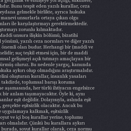
 gerginlik ve endişeye yol açtığı, sükunete,
dır. Bunu tespit eden yazılı kurallar, ceza
meydana gelmekle birlikte, ayrıca hukuka
 manevi unsurlarla ortaya çıkan olgu
arı ile karşılaştırmayı gerektirmektedir.
aştırmayı zorunlu kılmaktadır.
addi unsura ilişkin bölümü, bizatihi
yönünü, yazılı ceza normları ve diğer yazılı
ıl önemli olan budur. Herhangi bir (maddi ve
idir; suç teşkil etmesi için, bir de maddi
msal gelişmeyi açık tutmayı amaçlayan bir
üşürmüş oluruz. Bu nedenle yargıç, kanunda
kuka aykırı olup olmadığını araştırmalıdır.
ini oluşturan kurallar, insanlık yasaları
takdirde, toplumsal barışı koruma
me aşamasında, her türlü ihtiyacın engelsizce
k bir anlam taşımayacaktır. Öyle ki, aynı
anlar eşit değildir. Dolayısıyla, aslında eşit
gerçekte eşitsizlik olacaktır. Ancak bu
de uygulamaya kalkmak, eşitsizlik
oyut ve içi boş kurallar yerine, toplumu
ları olmalıdır. Çünkü bu kurallara aykırı
 burada, soyut kurallar olarak, ceza normu