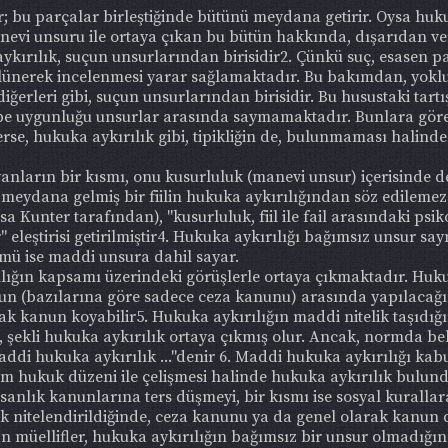
; bu parçalar birleştiğinde bütünü meydana getirir. Oysa huku
nevi unsuru ile ortaya çıkan bu bütün hakkında, dışarıdan v
aykırılık, suçun unsurlarından birisidir2. Çünkü suç, esasen pa
lünerek incelenmesi yarar sağlamaktadır. Bu bakımdan, yokl
iğerleri gibi, suçun unsurlarından birisidir. Bu husustaki tar
ipe uygunluğu unsurlar arasında saymamaktadır. Bunlara göre 
nlerse, hukuka aykırılık gibi, tipikliğin de, bulunmaması hali
nların bir kısmı, onu kusurluluk (manevi unsur) içerisinde de
ında meydana gelmiş bir fiilin hukuka aykırılığından söz edilem
sa Kunter tarafından), "kusurluluk, fiil ile fail arasındaki psik
r" eleştirisi getirilmiştir4. Hukuka aykırılığı bağımsız unsur 
ümü ise maddi unsura dahil sayar.
lığın kapsamı üzerindeki görüşlerle ortaya çıkmaktadır. Huku
nun (bazılarına göre sadece ceza kanunu) arasında yapılacağını
ncak kanun koyabilir5. Hukuka aykırılığın maddi nitelik taşıdı
e, şekli hukuka aykırılık ortaya çıkmış olur. Ancak, normda be
 maddi hukuka aykırılık ..."denir 6. Maddi hukuka aykırılığı ka
n, tüm hukuk düzeni ile çelişmesi halinde hukuka aykırılık bul
sanlık kanunlarına ters düşmeyi, bir kısmı ise sosyal kurallara 
arak nitelendirildiğinde, ceza kanunu ya da genel olarak kanu
müellifler, hukuka aykırılığın bağımsız bir unsur olmadığını, 