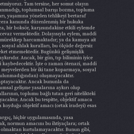
etmiyoruz. Tam tersine, her somut olayın
bulunmadığı, toplumsal barışı bozma, topluma
ları, yaşamına yönelen tehlikeyi bertaraf
a, ceza kanunda düzenlenmiş bir hukuka
, bir boksör, karşısındakine etkili eylemde
 cevaz vermektedir. Dolayısıyla eylem, maddi
e mürekkep harcamaktadır; ya da kamuya ait
osyal ahlak kuralları, bu ölçüde değersiz
reket etmemektedir. Bugünkü gelişmişlik
ırıdır. Ancak, bir gün, tıp biliminin iyice
ni kaybedecektir. İşte o zaman ötenazi, maddi
 meyvelerden bir iki tane koparmaya, sosyal
k bulunmadığından) oluşmayacaktır.
saptayacaktır. Ancak bununla da
lumsal gelişme yasalarına aykırı olup
llarının, toplumu bağlı tutan geri nitelikteki
yacaktır. Ancak bu tespitte, objektif amaca
 koyduğu objektif amacı (ortak iradeyi) esas
argıç, hiçbir uygulamasında, yasa
ak, normun amacını bu ihtiyaçlara; ortak
ı olmaktan kurtulamayacaktır. Bunun gibi,