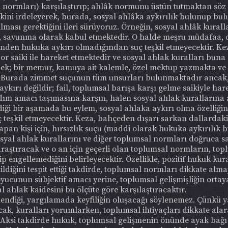
l normları) karşılaştırıp; ahlâk normunu üstün tutmaktan söz 
 saikini irdeleyerek, burada, sosyal ahlâka aykırılık bulunup 
lması gerektiğini ileri sürüyoruz. Örneğin, sosyal ahlâk kural
yeti, savunma olarak kabul etmektedir. O halde meşru müdafa
den hukuka aykırı olmadığından suç teşkil etmeyecektir. Keza
 saiki ile hareket etmektedir ve sosyal ahlak kuralları buna
rnek; bir memur, kamuya ait kalemle, özel mektup yazmakta v
 Burada zimmet suçunun tüm unsurları bulunmaktadır ancak, s
kırı değildir; fail, toplumsal barışa karşı gelme saikiyle ha
ım amacı taşımasına karşın, halen sosyal ahlak kurallarına ayk
diği bir aşamada bu eylem, sosyal ahlaka aykırı olma özelliği
eşkil etmeyecektir. Keza, bahçeden dışarı sarkan dallardaki
 yapan kişi için, hırsızlık suçu (maddi olarak hukuka aykırılı
osyal ahlak kurallarını ve diğer toplumsal normları doğruca 
raştıracak ve o an için geçerli olan toplumsal normların, top
p engellemediğini belirleyecektir. Özellikle, pozitif hukuk kura
diğini tespit ettiği takdirde, toplumsal normları dikkate alma
ucunun sübjektif amacı yerine, toplumsal gelişmişliğin ortaya
l ahlak kaidesini bu ölçüte göre karşılaştıracaktır.
nendiği, yargılamada keyfiliğin oluşacağı söylenemez. Çünkü y
k, kuralları yorumlarken, toplumsal ihtiyaçları dikkate alar
ir. Aksi takdirde hukuk, toplumsal gelişmenin önünde ayak bağ