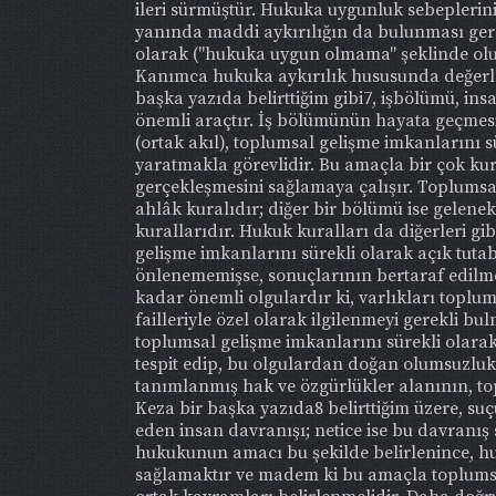
ileri sürmüştür. Hukuka uygunluk sebeplerini
yanında maddi aykırılığın da bulunması gerek
olarak ("hukuka uygun olmama" şeklinde olum
Kanımca hukuka aykırılık hususunda değerl
başka yazıda belirttiğim gibi7, işbölümü, in
önemli araçtır. İş bölümünün hayata geçmes
(ortak akıl), toplumsal gelişme imkanlarını 
yaratmakla görevlidir. Bu amaçla bir çok ku
gerçekleşmesini sağlamaya çalışır. Toplumsal z
ahlâk kuralıdır; diğer bir bölümü ise gelene
kurallarıdır. Hukuk kuralları da diğerleri g
gelişme imkanlarını sürekli olarak açık tuta
önlenememişse, sonuçlarının bertaraf edilm
kadar önemli olgulardır ki, varlıkları toplum
failleriyle özel olarak ilgilenmeyi gerekli b
toplumsal gelişme imkanlarını sürekli olarak
tespit edip, bu olgulardan doğan olumsuzlukl
tanımlanmış hak ve özgürlükler alanının, top
Keza bir başka yazıda8 belirttiğim üzere, su
eden insan davranışı; netice ise bu davranı
hukukunun amacı bu şekilde belirlenince, h
sağlamaktır ve madem ki bu amaçla toplumsa